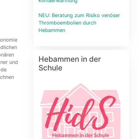
Klimaerwärmung
NEU: Beratung zum Risiko venöser
Thromboembolien durch
Hebammen
konomie
dlichen
ionären
Hebammen in der
tner und
Schule
ode
echnen