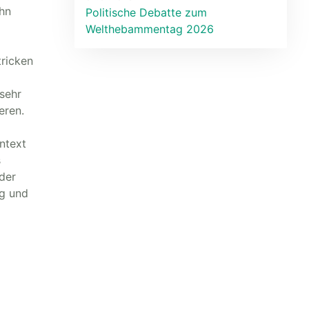
ehn
Politische Debatte zum
Welthebammentag 2026
tricken
sehr
eren.
ntext
s
der
ig und