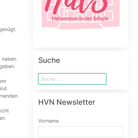
genügt.
n haben.
Suche
egeben.
dem
ind
mmenden
HVN Newsletter
icht
len
Vorname