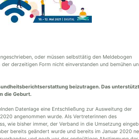
ngeschrieben, oder müssen selbsttätig den Meldebogen
in der derzeitigen Form nicht einverstanden und bemühen u
sundheitsberichtserstattung beizutragen. Das unterstützt
m die Geburt.
elnden Datenlage eine Entschließung zur Ausweitung der
1.2020 angenommen wurde. Als Vertreterinnen des
, wie bisher immer, der Verband in die Umsetzung einge
mber bereits geändert wurde und bereits im Januar 2020 n
fsverbandes und noch vor der endgültigen Abstimmung der