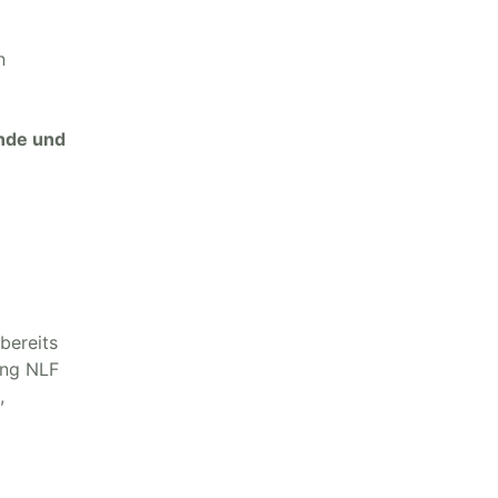
n
nde und
bereits
ung NLF
,