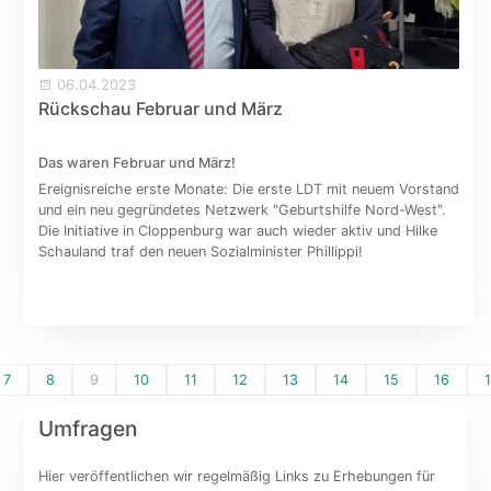
06.04.2023
Rückschau Februar und März
Das waren Februar und März!
Ereignisreiche erste Monate: Die erste LDT mit neuem Vorstand
und ein neu gegründetes Netzwerk "Geburtshilfe Nord-West".
Die Initiative in Cloppenburg war auch wieder aktiv und Hilke
Schauland traf den neuen Sozialminister Phillippi!
7
8
9
10
11
12
13
14
15
16
Umfragen
Hier veröffentlichen wir regelmäßig Links zu Erhebungen für