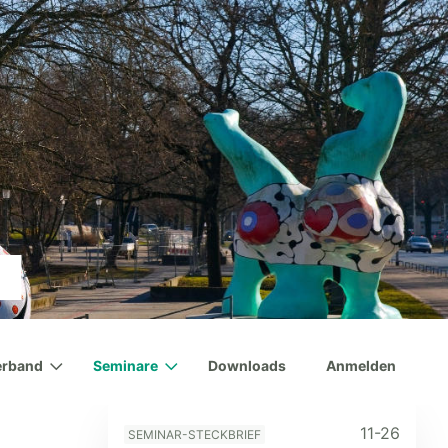
erband
Seminare
Downloads
Anmelden
11-26
SEMINAR-STECKBRIEF