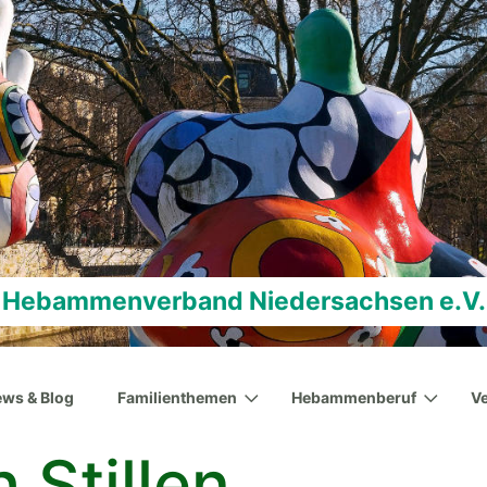
Hebammenverband Niedersachsen e.V.
ws & Blog
Familienthemen
Hebammenberuf
V
 Stillen